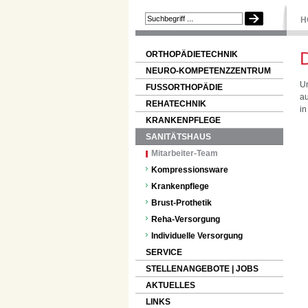
H
D
ORTHOPÄDIETECHNIK
NEURO-KOMPETENZZENTRUM
Un
FUSSORTHOPÄDIE
au
REHATECHNIK
in
KRANKENPFLEGE
SANITÄTSHAUS
Mitarbeiter-Team
Kompressionsware
Krankenpflege
Brust-Prothetik
Reha-Versorgung
Individuelle Versorgung
SERVICE
STELLENANGEBOTE | JOBS
AKTUELLES
LINKS